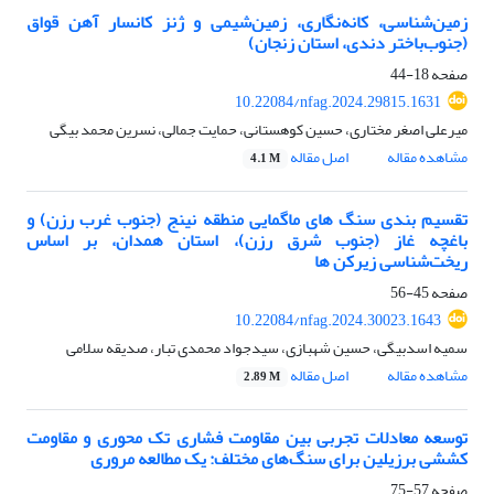
زمین‌شناسی، کانه‌نگاری، زمین‌شیمی و ژنز کانسار آهن قواق
(جنوب‌باختر دندی، استان زنجان)
صفحه
18-44
10.22084/nfag.2024.29815.1631
میرعلی اصغر مختاری، حسین کوهستانی، حمایت جمالی، نسرین محمد بیگی
مشاهده مقاله
اصل مقاله
4.1 M
تقسیم ­بندی
سنگ ­های ماگمایی منطقه نینج (جنوب ­غرب رزن) و
باغچه ­غاز (جنوب شرق رزن)، استان همدان، بر اساس
ریخت‌شناسی زیرکن­ ها
صفحه
45-56
10.22084/nfag.2024.30023.1643
سمیه اسدبیگی، حسین شهبازی، سیدجواد محمدی تبار، صدیقه سلامی
مشاهده مقاله
اصل مقاله
2.89 M
توسعه معادلات تجربی بین مقاومت فشاری تک­ محوری و مقاومت
کششی برزیلین برای سنگ‌های مختلف: یک مطالعه مروری
صفحه
57-75