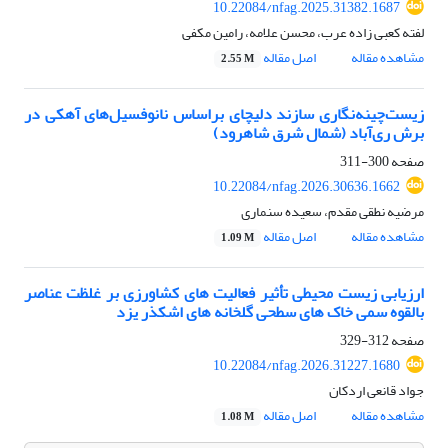
10.22084/nfag.2025.31382.1687
لفته کعبی زاده عرب، محسن علامه، رامین مکفی
مشاهده مقاله
اصل مقاله
2.55 M
زیست‌چینه‌نگاری سازند دلیچای براساس نانوفسیل‌های آهکی در
برش ری‌آباد
(شمال شرق شاهرود)
صفحه
300-311
10.22084/nfag.2026.30636.1662
مرضیه نطقی مقدم، سعیده سنماری
مشاهده مقاله
اصل مقاله
1.09 M
ارزیابی زیست­ محیطی تأثیر فعالیت ­های کشاورزی بر غلظت عناصر
بالقوه سمی خاک­ های سطحی گلخانه ­های اشکذر یزد
صفحه
312-329
10.22084/nfag.2026.31227.1680
جواد قانعی اردکان
مشاهده مقاله
اصل مقاله
1.08 M