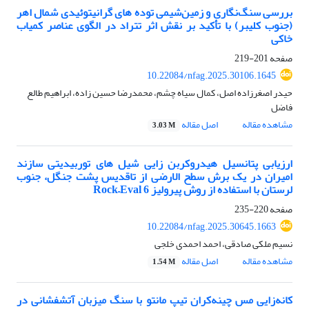
­بررسی سنگ‌نگاری و زمین‌شیمی توده ­های گرانیتوئیدی شمال اهر
(جنوب کلیبر) با تأکید بر نقش اثر تتراد در الگوی عناصر کمیاب
خاکی
صفحه
201-219
10.22084/nfag.2025.30106.1645
حیدر اصغرزاده اصل، کمال سیاه چشم، محمدرضا حسین زاده، ابراهیم طالع
فاضل
مشاهده مقاله
اصل مقاله
3.03 M
ارزیابی پتانسیل هیدروکربن­ زایی شیل ­های توربیدیتی سازند
امیران در یک برش سطح­ الارضی از تاقدیس پشت­ جنگل، جنوب
لرستان با استفاده از روش پیرولیز
Rock–Eval 6
صفحه
220-235
10.22084/nfag.2025.30645.1663
نسیم ملکی صادقی، احمد احمدی خلجی
مشاهده مقاله
اصل مقاله
1.54 M
کانه‌زایی مس چینه‌کران تیپ مانتو با سنگ میزبان آتشفشانی
در