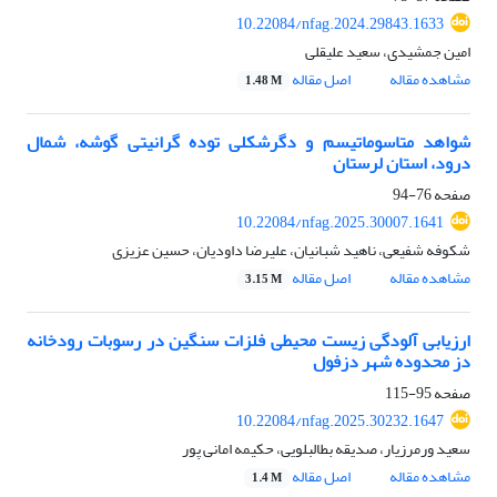
10.22084/nfag.2024.29843.1633
امین جمشیدی، سعید علیقلی
مشاهده مقاله
اصل مقاله
1.48 M
شواهد متاسوماتیسم و دگرشکلی توده گرانیتی گوشه، شمال
درود، استان لرستان
صفحه
76-94
10.22084/nfag.2025.30007.1641
شکوفه شفیعی، ناهید شبانیان، علیرضا داودیان، حسین عزیزی
مشاهده مقاله
اصل مقاله
3.15 M
ارزیابی آلودگی زیست­ محیطی فلزات سنگین
در رسوبات رودخانه
دز محدوده شهر دزفول
صفحه
95-115
10.22084/nfag.2025.30232.1647
سعید ورمرزیار، صدیقه بطالبلویی، حکیمه امانی پور
مشاهده مقاله
اصل مقاله
1.4 M