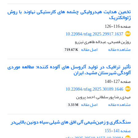
تخمین هدایت هیدرولیکی چشمه ­های کارستیکی نهاوند با روش
ژئوالکتریک
صفحه
116-126
10.22084/nfag.2025.29917.1637
روژین فصیحی، عبداله طاهری تیزرو
مشاهده مقاله
اصل مقاله
719.67 K
تأثیر ترافیک در تولید آئروسل ­های آلوده کننده: مطالعه موردی
آلودگی شهرستان مشهد، ایران
صفحه
127-140
10.22084/nfag.2025.30189.1646
مهدی رضا پورسلطانی، احمد پروین
مشاهده مقاله
اصل مقاله
3.33 M
سنگ‌نگاری و
زمین‌شیمی ­آلی
افق­ های
شیلی
سیاه
دونین
بالایی
در
صفحه
141-155