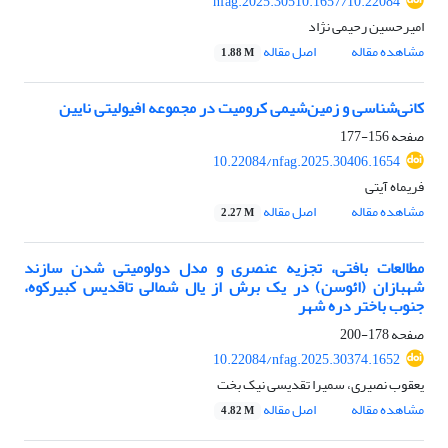
10.22084/nfag.2025.30510.1657
امیرحسین رحیمی نژاد
مشاهده مقاله
اصل مقاله
1.88 M
کانی‌شناسی و زمین‌شیمی کرومیت در مجموعه افیولیتی نایین
صفحه
156-177
10.22084/nfag.2025.30406.1654
فریماه آیتی
مشاهده مقاله
اصل مقاله
2.27 M
مطالعات بافتی، تجزیه عنصری و مدل دولومیتی شدن سازند
شهبازان (ائوسن) در یک برش از یال شمالی تاقدیس کبیرکوه،
جنوب باختر دره­ شهر
صفحه
178-200
10.22084/nfag.2025.30374.1652
یعقوب نصیری، سمیرا تقدیسی نیک بخت
مشاهده مقاله
اصل مقاله
4.82 M