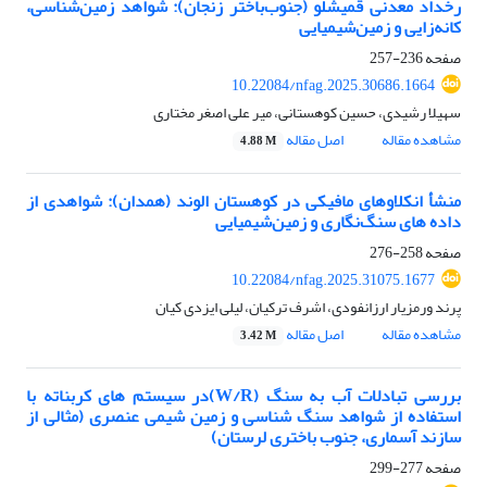
رخداد معدنی قمیشلو
(جنوب‌باختر زنجان): شواهد زمین‌شناسی،
کانه‌زایی و زمین‌شیمیایی
صفحه
236-257
10.22084/nfag.2025.30686.1664
سهیلا رشیدی، حسین کوهستانی، میر علی اصغر مختاری
مشاهده مقاله
اصل مقاله
4.88 M
منشأ انکلاو­های مافیکی در
کوهستان الوند (
همدان): شواهدی از
داده­ های سنگ‌نگاری و زمین‌شیمیایی
صفحه
258-276
10.22084/nfag.2025.31075.1677
پرند ورمزیار ارزانفودی، اشرف ترکیان، لیلی ایزدی کیان
مشاهده مقاله
اصل مقاله
3.42 M
بررسی تبادلات آب به سنگ
(W/R)
در سیستم­ های کربناته با
استفاده از شواهد سنگ ­شناسی و زمین ­شیمی عنصری (مثالی از
سازند آسماری، جنوب باختری لرستان)
صفحه
277-299