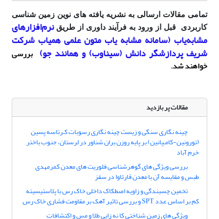
تمامی مقالات ارسالی به نشریه یافته های نوین زمین شناسی
نرم‌افزارهای
کاربردی قبل از ورود به فرآیند داوری از طریق
مشابه‌یاب (سامانه مشابه یاب متون علمی همیاب شرکت
شریف پردازشگر دانش (سیناوب) و همانند جو)
بررسی
خواهند شد.
مقالات پر بازدید
چینه نگاری سنگی و زیست چینه نگاری رسوبات کـرتاسه پسین
(تورونین-کامـپانین) بر پایه روزن بران شناور در لرستان، جنوب باختر
خرم آباد
بررسی ویژگی های گوهرشناسی فلوریت های معدن کمرمهدی
طبس و مقایسه آن با معدن قارئاوا در سقز
تخمین چسبندگی و زاویه اصطکاک داخلی خاک رس با پلاستیسیته
کم بر اساس عدد SPT و بررسی تاثیر آهک بر مقاومت فشاری خاک رس
ویژگی های زمین شناختی کا نه زایی طلا و مس و اکتشافات