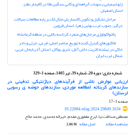
ژئوشیمیایی رسوبات آبراهه ای و کانی سنگین طلا در کالیجار نطنز،
استان اصفهان
مراحل تشکیل و تکوین کانسار پلی متال لک بر پایه مطالعات سیالات
درگیر، جنوب غرب بوئین زهرا، استان قزوین
پالئواکولوژی مرجان‌های منفرد کرتاسه بالایی در منطقه کرمانشاه
فاکتورهای کنترل کننده توزیع عناصر اصلی، فرعی، جزئی و نادر
خاکی در نهشته لاتریت داش آغل، شرق بوکان، استان آذربایجان غربی،
شمال غرب ایران
شماره جاری:
دوره 20، شماره 39، تیر 1405، صفحه 1-329
ارزیابی عوارض ناشی از فرآیندهای دیاژنتیکی تدفینی در
سازندهای کربناته (مطالعه موردی، سازندهای حوضه­ ی رسوبی
لرستان)
صفحه
1-17
10.22084/nfag.2024.29849.1634
مصطفی صداقت نیا، ایرج مغفوری مقدم، خیراله محمدی، محمد ملاح
مشاهده مقاله
اصل مقاله
2.86 M