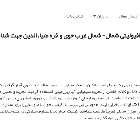
ارسال مقاله
داوران
تماس با ما
 افیولیتی شمال- شمال غرب خوی و قره ضیاءالدین جهت شنا
 جنوبی دشت قره­ضیاءالدین، که در مجاورت مجموعه افیولیتی خوی قرار گرفته­اند، 
هدایت الکتریکی، کلسیم، کلرور، منیزیم، سدیم، سولفات، کربنات و بی­کربنات، TDSو SAR حاصل از تجزیه شیمیایی آب زیرزمینی، استفاده گردید. ت
یی آب 31 حلقه چاه که در دو دوره (اواخر مهر1389 و اواخر خرداد1390) برداشت شده است، توسط نمودارهای شولر، پایپر، ویلکوکس، دورو و نقشه­های
گردید. این بررسی­ها نشان داده است که اکثر منابع آب از نظر کشاورزی در طبقه C2S1و C3S1 قرار دارند. همچنین این بررسی­ها، کیفیت خوب تا متوسط
س میزان سختی تقریباً مناسب می­باشد. کیفیت آب از لحاظ مصارف صنعتی در کلیه نقاط ن
 بر خورندگی رسوب­گذار نیز است.