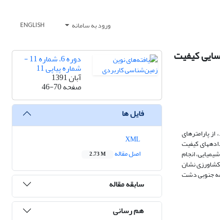
ورود به سامانه
ENGLISH
سایی کیفیت
دوره 6، شماره 11 -
شماره پیاپی 11
آبان 1391
صفحه
46-70
فایل ها
از پارامترهای
XML
جزیه و تحلیل داده­های کیفیت
اصل مقاله
 هیدروژئوشیمیایی، انجام
2.73 M
ی را برای مصارف کشاورزی نشان
یمه جنوبی دشت
سابقه مقاله
هم رسانی