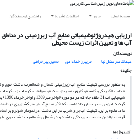
صفحه اصلی
مرور
اطلاعات نشریه
راهنمای نویسندگان
ارزیابی هیدروژئوشیمیائی منابع آب زیرزمینی در مناطق
آب ها و تعیین اثرات زیست محیطی
نویسندگان
عبدالناصر فضل نیا
فریبرز خدادادی
حسین پیرخراطی
چکیده
به منظور بررسی کیفیت منابع آب زیرزمینی شمال و شمال­غرب دشت خوی و نیمه
شیمیا
داد. علاوه بر این، کیفیت آب برای شرب در این دشت، در نمودار شولر و بر اسا
قره­ضیاءالدین خاصیت خورندگی داشته و در شمال و شمال­غرب دشت خوی علاوه
کلیدواژه‌ها