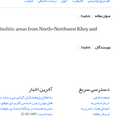
هیدروژئوشیمی
افیولیت
خوی
زیست محیطی
کیفیت
عنوان مقاله
English
hiolitic areas from North-Northwest Khoy and
نویسندگان
English
دسترسی سریع
آخرین اخبار
صفحه اصلی
به اطلاع پژوهشگران گرامی می رساند د
درباره نشریه
های نوین زمین شناسی کاربردی موفق 
اعضای هیات تحریریه
ارسال مقاله
شده است.
1403-02-25