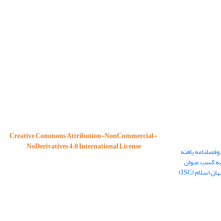
Creative Commons Attribution-NonCommercial-
NoDerivatives 4.0 International License
وفصلنامه یافته
به کسب عنوان
نشریه هسته در پایگاه استنادی علوم جهان اسلام (ISC)